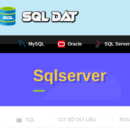
MySQL
Oracle
SQL Server
Sqlserver
SQL
CƠ SỞ DỮ LIỆU
RDS