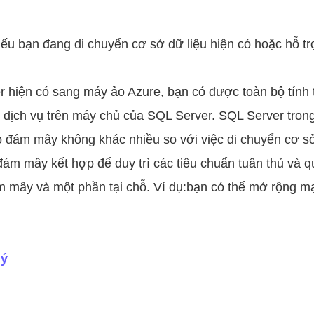
nếu bạn đang di chuyển cơ sở dữ liệu hiện có hoặc hỗ t
er hiện có sang máy ảo Azure, bạn có được toàn bộ tín
 dịch vụ trên máy chủ của SQL Server. SQL Server tron
o đám mây không khác nhiều so với việc di chuyển cơ sở
m mây kết hợp để duy trì các tiêu chuẩn tuân thủ và q
 mây và một phần tại chỗ. Ví dụ:bạn có thể mở rộng mạn
lý